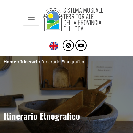
Sistema Museale Territoriale della Provinc
Navigazione principale
Salta al contenuto principale
Briciole di pane
Home
Itinerari
Itinerario Etnografico
Itinerario Etnografico