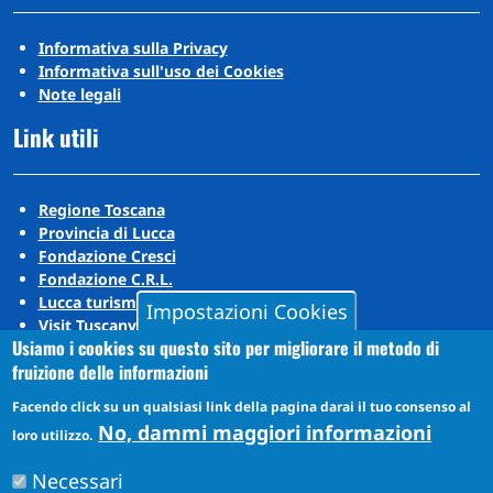
Informativa sulla Privacy
Informativa sull'uso dei Cookies
Note legali
Link utili
Regione Toscana
Provincia di Lucca
Fondazione Cresci
Fondazione C.R.L.
Lucca turismo
Impostazioni Cookies
Visit Tuscany
Usiamo i cookies su questo sito per migliorare il metodo di
Puccini Lands
fruizione delle informazioni
Social media
Facendo click su un qualsiasi link della pagina darai il tuo consenso al
No, dammi maggiori informazioni
loro utilizzo.
Instagram
Necessari
YouTube