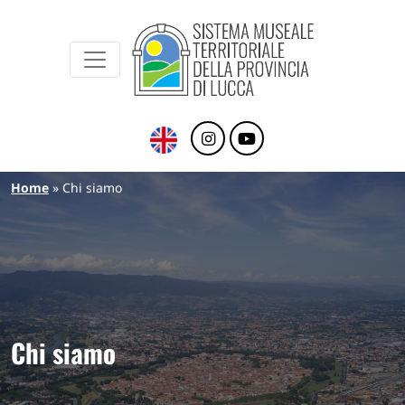
Sistema Museale Territoriale della Provinc
Navigazione principale
Salta al contenuto principale
Briciole di pane
Home
Chi siamo
Chi siamo