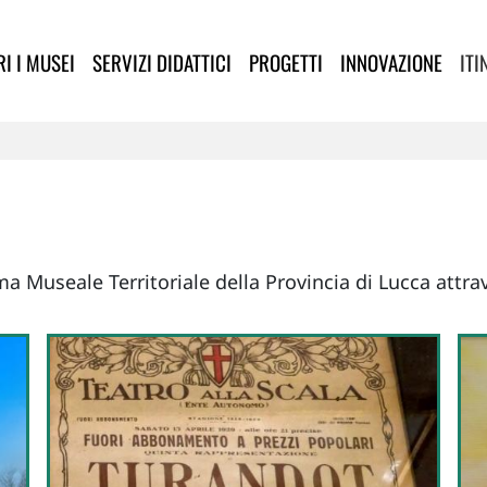
lla Provincia di Lucca
I I MUSEI
SERVIZI DIDATTICI
PROGETTI
INNOVAZIONE
ITI
ema Museale Territoriale della Provincia di Lucca attrav