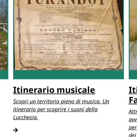
Itinerario musicale
I
F
Scopri un territorio pieno di musica. Un
itinerario per scoprire i suoni della
Att
Lucchesia.
avv
per
dei