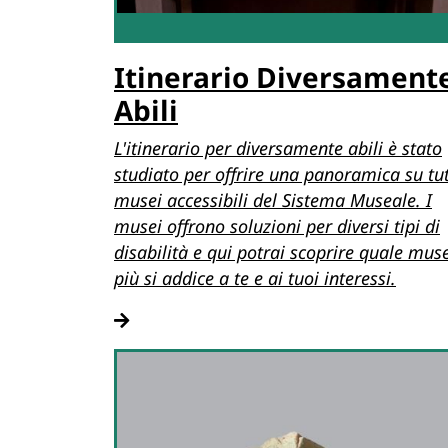
Itinerario Diversament
Abili
L'itinerario per diversamente abili è stato
studiato per offrire una panoramica su tutt
musei accessibili del Sistema Museale. I
musei offrono soluzioni per diversi tipi di
disabilità e qui potrai scoprire quale mus
più si addice a te e ai tuoi interessi.