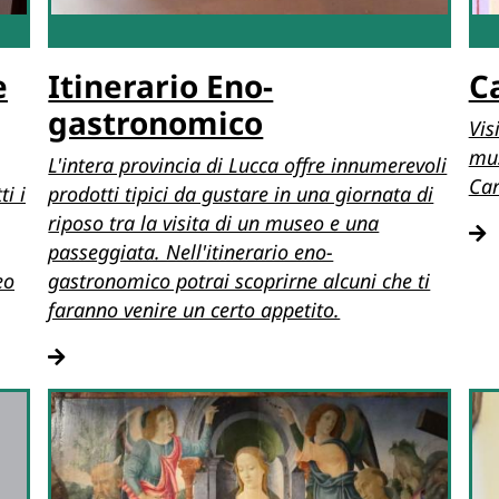
e
Itinerario Eno-
C
gastronomico
Vis
mus
L'intera provincia di Lucca offre innumerevoli
Car
i i
prodotti tipici da gustare in una giornata di
riposo tra la visita di un museo e una
passeggiata. Nell'itinerario eno-
eo
gastronomico potrai scoprirne alcuni che ti
faranno venire un certo appetito.