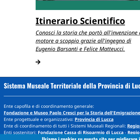
Itinerario Scientifico
Conosci la storia che portò all'invenzione 
motore a scoppio grazie all'ingegno di
Eugenio Barsanti e Felice Matteucci.
Sistema Museale Territoriale della Provincia di Lu
Ente capofila e di coordinamento generale:
Fondazione e Museo Paolo Cresci per la Storia dell'Emigrazione
Ente progettuale e organizzativo:
Provincia di Lucca
Ente di coordinamento di tutti i Sistemi Museali Regionali:
Regio
Enti sostenitori:
Fondazione Cassa di Risparmio di Lucca
-
Regio
Usiamo i cookies su questo sito per migliorare i