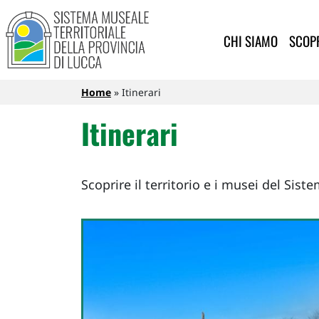
Sistema Museale Territoriale de
Navigazione principale
Salta al contenuto principale
CHI SIAMO
SCOPR
Briciole di pane
Home
Itinerari
Itinerari
Scoprire il territorio e i musei del Sist