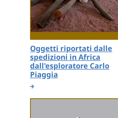
Oggetti riportati dalle
spedizioni in Africa
dall'esploratore Carlo
Piaggia