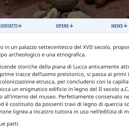
CONTATTI
OPERE
NEWS
to in un palazzo settecentesco del XVII secolo, propo
tipo archeologico e una etnografica.
vicende storiche della piana di Lucca anticamente at
prime tracce dell’uomo preistorico, si passa ai primi 
 colonizzazione etrusca, per concludersi con la capil
spicca un enigmatico edificio in legno del II secolo a.C
tito all’interno del museo. Perfettamente conservato n
 ed è costituito da possenti travi di legno di quercia 
one lignea a incastro tuttora in uso nell’edilizia di
due parti.