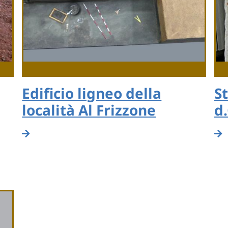
Edificio ligneo della
St
località Al Frizzone
d.