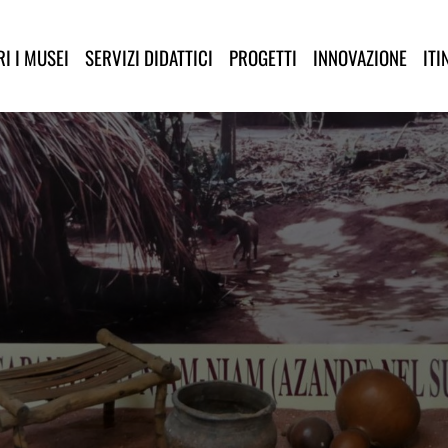
lla Provincia di Lucca
I I MUSEI
SERVIZI DIDATTICI
PROGETTI
INNOVAZIONE
ITI