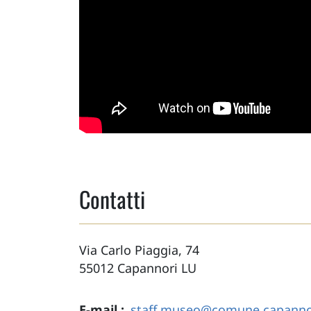
Contatti
Via Carlo Piaggia, 74
55012
Capannori
LU
E-mail
staff.museo@comune.capannori