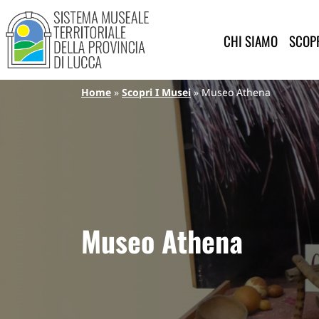
Sistema Museale Territoriale de
Navigazione principale
Salta al contenuto principale
CHI SIAMO
SCOPR
Briciole di pane
Home
Scopri I Musei
Museo Athena
Museo Athena