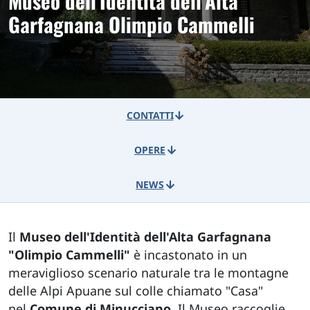
Museo dell'Identità dell'Alta
Garfagnana Olimpio Cammelli
CONTATTI
OPERE
NEWS
Il
Museo dell'Identità dell'Alta Garfagnana
"Olimpio Cammelli"
è incastonato in un
meraviglioso scenario naturale tra le montagne
delle Alpi Apuane sul colle chiamato "Casa"
nel
Comune di Minucciano
. Il Museo raccoglie