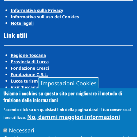
Informativa sulla Privacy
Informativa sull'uso dei Cookies
Note legali
Link utili
Regione Toscana
Provincia di Lucca
Fondazione Cresci
Fondazione C.R.L.
Lucca turismo
Impostazioni Cookies
Visit Tuscany
Usiamo i cookies su questo sito per migliorare il metodo di
Puccini Lands
fruizione delle informazioni
Social media
Facendo click su un qualsiasi link della pagina darai il tuo consenso al
No, dammi maggiori informazioni
loro utilizzo.
Instagram
Necessari
YouTube