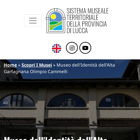
Sistema Museale Territoriale della Provinc
Navigazione principale
Salta al contenuto principale
Briciole di pane
Home
Scopri I Musei
Museo dell'Identità dell'Alta
Garfagnana Olimpio Cammelli