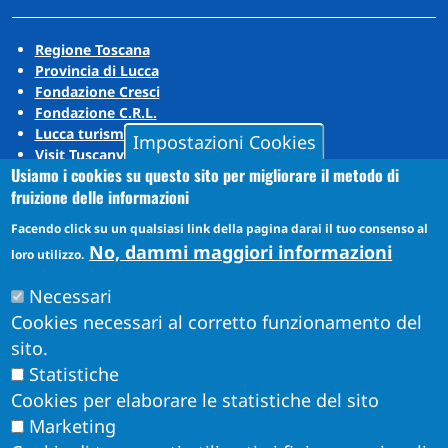
Regione Toscana
Provincia di Lucca
Fondazione Cresci
Fondazione C.R.L.
Lucca turismo
Impostazioni Cookies
Visit Tuscany
Usiamo i cookies su questo sito per migliorare il metodo di
Puccini Lands
fruizione delle informazioni
Social media
Facendo click su un qualsiasi link della pagina darai il tuo consenso al
No, dammi maggiori informazioni
loro utilizzo.
Instagram
Necessari
YouTube
Cookies necessari al corretto funzionamento del
sito.
Statistiche
Cookies per elaborare le statistiche del sito
Marketing