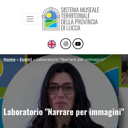
Sistema Museale Territoriale della Provinc
Navigazione principale
Salta al contenuto principale
Briciole di pane
Home
Eventi
Laboratorio "Narrare per immagini"
Laboratorio "Narrare per immagini"