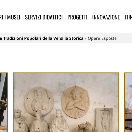
lla Provincia di Lucca
I I MUSEI
SERVIZI DIDATTICI
PROGETTI
INNOVAZIONE
ITI
 Tradizioni Popolari della Versilia Storica
Opere Esposte