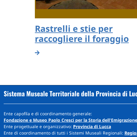
Rastrelli e stie per
raccogliere il foraggio
Paginazione
Sistema Museale Territoriale della Provincia di Lu
Ente capofila e di coordinamento generale:
Fondazione e Museo Paolo Cresci per la Storia dell'Emigrazione
Ente progettuale e organizzativo:
Provincia di Lucca
Ente di coordinamento di tutti i Sistemi Museali Regionali:
Regio