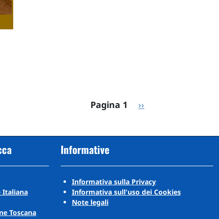
Pagina successiva
Pagina 1
››
cca
Informative
Informativa sulla Privacy
 Italiana
Informativa sull'uso dei Cookies
Note legali
ne Toscana