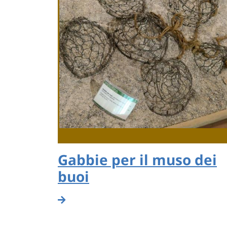
Gabbie per il muso dei
buoi