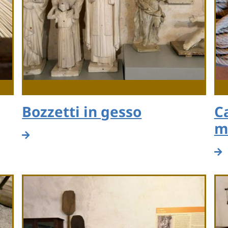
Bozzetti in gesso
C
m