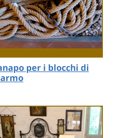
anapo per i blocchi di
armo