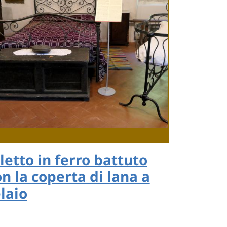
 letto in ferro battuto
n la coperta di lana a
laio