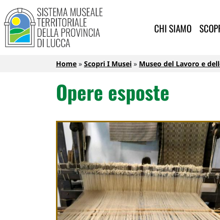
Sistema Museale Territoriale de
Navigazione principale
Salta al contenuto principale
CHI SIAMO
SCOPR
Briciole di pane
Home
Scopri I Musei
Museo del Lavoro e delle
Opere esposte