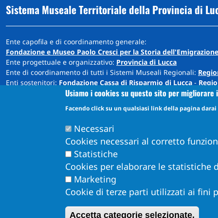
Sistema Museale Territoriale della Provincia di Lu
Ente capofila e di coordinamento generale:
Fondazione e Museo Paolo Cresci per la Storia dell'Emigrazione
Ente progettuale e organizzativo:
Provincia di Lucca
Ente di coordinamento di tutti i Sistemi Museali Regionali:
Regio
Enti sostenitori:
Fondazione Cassa di Risparmio di Lucca
-
Regio
Usiamo i cookies su questo sito per migliorare i
Sede: Cortile Carrara - Palazzo Ducale - 55100 Lucca
Facendo click su un qualsiasi link della pagina darai i
info@museiprovincialucca.it
Tel:
0039 0583 417483
Necessari
Cookies necessari al corretto funzio
Statistiche
Cookies per elaborare le statistiche d
Marketing
Cookie di terze parti utilizzati ai fini
Obiettivi di Accessibilità per l'anno 2026
Dichiarazione di Accessibilità
Accetta categorie selezionate.