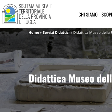
Sistema Museale Territoriale de
Navigazione principale
Salta al contenuto principale
CHI SIAMO
SCOPR
Briciole di pane
Home
Servizi Didattici
Didattica Museo della 
Didattica Museo dell