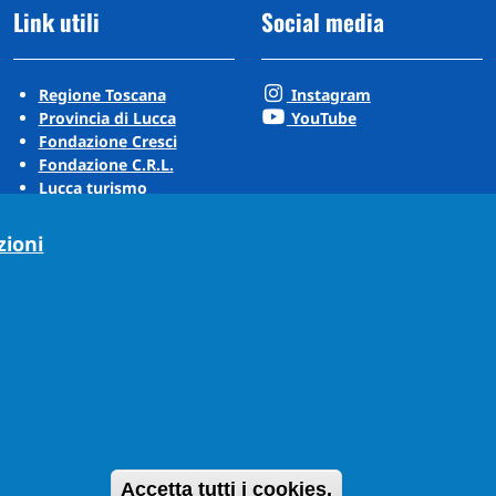
Link utili
Social media
Regione Toscana
Instagram
Provincia di Lucca
YouTube
Fondazione Cresci
Fondazione C.R.L.
Lucca turismo
Visit Tuscany
Puccini Lands
zioni
Ritira il consen
Accetta tutti i cookies.