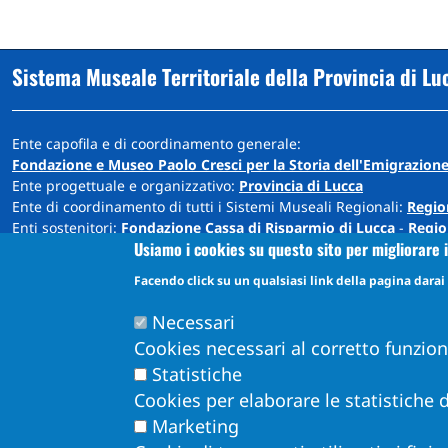
Sistema Museale Territoriale della Provincia di Lu
Ente capofila e di coordinamento generale:
Fondazione e Museo Paolo Cresci per la Storia dell'Emigrazione
Ente progettuale e organizzativo:
Provincia di Lucca
Ente di coordinamento di tutti i Sistemi Museali Regionali:
Regio
Enti sostenitori:
Fondazione Cassa di Risparmio di Lucca
-
Regio
Usiamo i cookies su questo sito per migliorare i
Sede: Cortile Carrara - Palazzo Ducale - 55100 Lucca
Facendo click su un qualsiasi link della pagina darai i
info@museiprovincialucca.it
Tel:
0039 0583 417483
Necessari
Cookies necessari al corretto funzio
Statistiche
Cookies per elaborare le statistiche d
Marketing