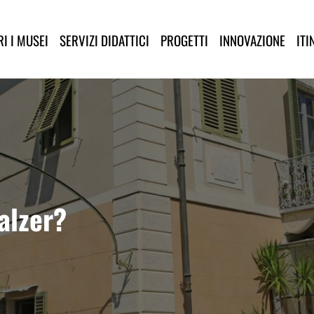
lla Provincia di Lucca
I I MUSEI
SERVIZI DIDATTICI
PROGETTI
INNOVAZIONE
ITI
alzer?