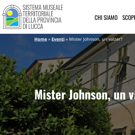
Sistema Museale Territoriale de
Navigazione principale
Salta al contenuto principale
CHI SIAMO
SCOPR
Briciole di pane
Home
Eventi
Mister Johnson, un valzer?
Mister Johnson, un v