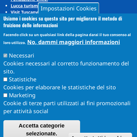
Lucca turismo
Impostazioni Cookies
Visit Tuscany
Usiamo i cookies su questo sito per migliorare il metodo di
Puccini Lands
fruizione delle informazioni
Social media
Facendo click su un qualsiasi link della pagina darai il tuo consenso al
No, dammi maggiori informazioni
loro utilizzo.
Instagram
Necessari
YouTube
Cookies necessari al corretto funzionamento del
sito.
Statistiche
Cookies per elaborare le statistiche del sito
Marketing
Cookie di terze parti utilizzati ai fini promozionali
per attività social
Accetta categorie
Obiettivi di Accessibilità per l'anno 2026
R
selezionate.
Dichiarazione di Accessibilità