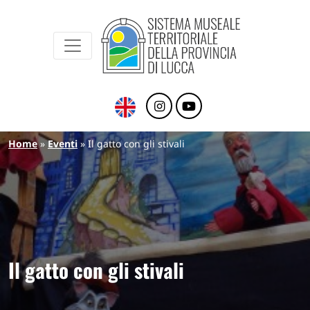
Sistema Museale Territoriale della Provinc
Navigazione principale
Salta al contenuto principale
Briciole di pane
Home
Eventi
Il gatto con gli stivali
Il gatto con gli stivali