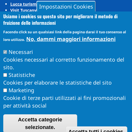
Lucca turismo
Impostazioni Cookies
Visit Tuscany
Usiamo i cookies su questo sito per migliorare il metodo di
Puccini Lands
fruizione delle informazioni
Social media
Facendo click su un qualsiasi link della pagina darai il tuo consenso al
No, dammi maggiori informazioni
loro utilizzo.
Instagram
Necessari
YouTube
Cookies necessari al corretto funzionamento del
sito.
Statistiche
Cookies per elaborare le statistiche del sito
Marketing
Cookie di terze parti utilizzati ai fini promozionali
per attività social
Accetta categorie
Obiettivi di Accessibilità per l'anno 2026
R
selezionate.
Dichiarazione di Accessibilità
Accetta tutti i cookies.