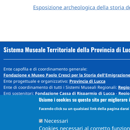
Esposizione archeologica della storia d
Sistema Museale Territoriale della Provincia di Lu
Ente capofila e di coordinamento generale:
Fondazione e Museo Paolo Cresci per la Storia dell'Emigrazione
Ente progettuale e organizzativo:
Provincia di Lucca
Ente di coordinamento di tutti i Sistemi Museali Regionali:
Regio
Enti sostenitori:
Fondazione Cassa di Risparmio di Lucca
-
Regio
Usiamo i cookies su questo sito per migliorare i
Sede: Cortile Carrara - Palazzo Ducale - 55100 Lucca
Facendo click su un qualsiasi link della pagina darai i
info@museiprovincialucca.it
Tel:
0039 0583 417483
Necessari
Cookies necessari al corretto funzio