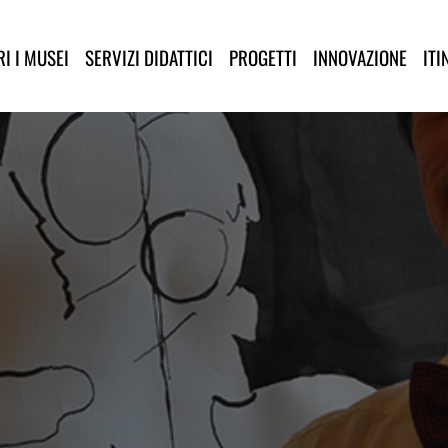
lla Provincia di Lucca
I I MUSEI
SERVIZI DIDATTICI
PROGETTI
INNOVAZIONE
ITI