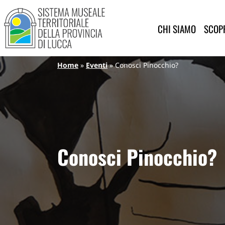
Sistema Museale Territoriale de
Navigazione principale
Salta al contenuto principale
CHI SIAMO
SCOPR
Briciole di pane
Home
Eventi
Conosci Pinocchio?
Conosci Pinocchio?