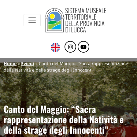
Sistema Museale Territoriale della Provinc
Navigazione principale
Salta al contenuto principale
Briciole di pane
Home
Eventi
Canto del Maggio: “Sacra rappresentazione
della Natività e della strage degli Innocenti”
Canto del Maggio: “Sacra
rappresentazione della Natività e
della strage degli Innocenti”