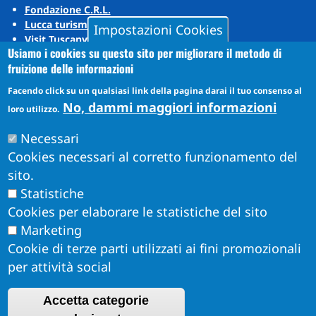
Fondazione C.R.L.
Lucca turismo
Impostazioni Cookies
Visit Tuscany
Usiamo i cookies su questo sito per migliorare il metodo di
Puccini Lands
fruizione delle informazioni
Social media
Facendo click su un qualsiasi link della pagina darai il tuo consenso al
No, dammi maggiori informazioni
loro utilizzo.
Instagram
Necessari
YouTube
Cookies necessari al corretto funzionamento del
sito.
Statistiche
Cookies per elaborare le statistiche del sito
Marketing
Cookie di terze parti utilizzati ai fini promozionali
per attività social
Accetta categorie
Obiettivi di Accessibilità per l'anno 2026
R