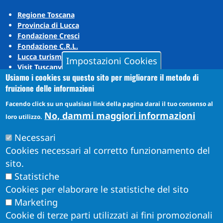
Regione Toscana
Provincia di Lucca
Fondazione Cresci
Fondazione C.R.L.
Lucca turismo
Impostazioni Cookies
Visit Tuscany
Usiamo i cookies su questo sito per migliorare il metodo di
Puccini Lands
fruizione delle informazioni
Social media
Facendo click su un qualsiasi link della pagina darai il tuo consenso al
No, dammi maggiori informazioni
loro utilizzo.
Instagram
Necessari
YouTube
Cookies necessari al corretto funzionamento del
sito.
Statistiche
Cookies per elaborare le statistiche del sito
Marketing
Cookie di terze parti utilizzati ai fini promozionali