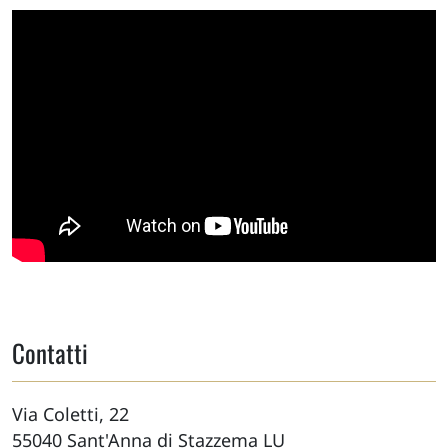
Contatti
Via Coletti, 22
55040
Sant'Anna di Stazzema
LU