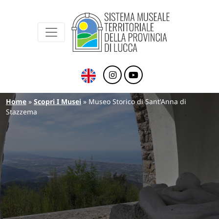
Sistema Museale Territoriale della Provinc
Navigazione principale
Salta al contenuto principale
Briciole di pane
Home
Scopri I Musei
Museo Storico di Sant'Anna di
Stazzema