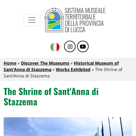
Sistema Museale Territoriale della Provinc
Navigazione principale
Skip to main content
Breadcrumb
Home
Discover The Museums
Historical Museum of
Sant'Anna di Stazzema
Works Exhibited
The Shrine of
Sant'Anna di Stazzema
The Shrine of Sant'Anna di
Stazzema