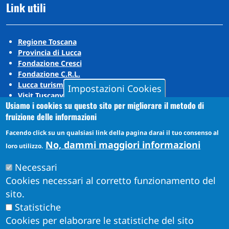
Link utili
Regione Toscana
Provincia di Lucca
Fondazione Cresci
Fondazione C.R.L.
Lucca turismo
Impostazioni Cookies
Visit Tuscany
Usiamo i cookies su questo sito per migliorare il metodo di
Puccini Lands
fruizione delle informazioni
Social media
Facendo click su un qualsiasi link della pagina darai il tuo consenso al
No, dammi maggiori informazioni
loro utilizzo.
Instagram
Necessari
YouTube
Cookies necessari al corretto funzionamento del
sito.
Statistiche
Cookies per elaborare le statistiche del sito