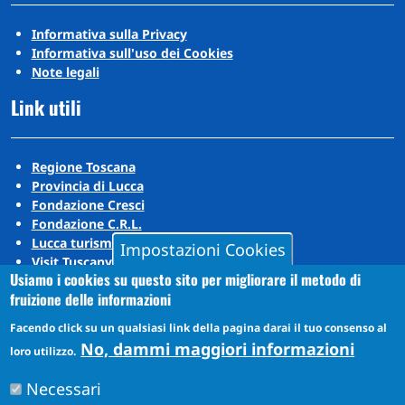
Informativa sulla Privacy
Informativa sull'uso dei Cookies
Note legali
Link utili
Regione Toscana
Provincia di Lucca
Fondazione Cresci
Fondazione C.R.L.
Lucca turismo
Impostazioni Cookies
Visit Tuscany
Usiamo i cookies su questo sito per migliorare il metodo di
Puccini Lands
fruizione delle informazioni
Social media
Facendo click su un qualsiasi link della pagina darai il tuo consenso al
No, dammi maggiori informazioni
loro utilizzo.
Instagram
Necessari
YouTube