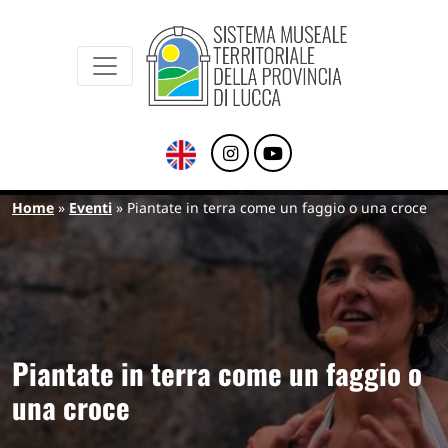
Sistema Museale Territoriale della Provinc
Navigazione principale
Salta al contenuto principale
Briciole di pane
Home
Eventi
Piantate in terra come un faggio o una croce
Piantate in terra come un faggio o
una croce