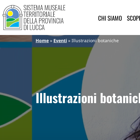
Sistema Museale Territoriale de
Navigazione principale
Salta al contenuto principale
CHI SIAMO
SCOPR
Briciole di pane
Home
Eventi
Illustrazioni botaniche
Illustrazioni botani