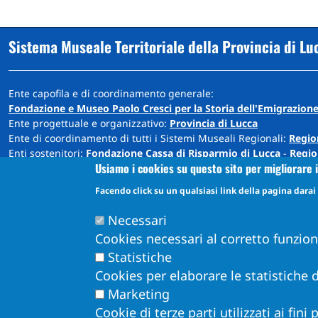
Sistema Museale Territoriale della Provincia di Lu
Ente capofila e di coordinamento generale:
Fondazione e Museo Paolo Cresci per la Storia dell'Emigrazione
Ente progettuale e organizzativo:
Provincia di Lucca
Ente di coordinamento di tutti i Sistemi Museali Regionali:
Regio
Enti sostenitori:
Fondazione Cassa di Risparmio di Lucca
-
Regio
Usiamo i cookies su questo sito per migliorare i
Sede: Cortile Carrara - Palazzo Ducale - 55100 Lucca
Facendo click su un qualsiasi link della pagina darai i
info@museiprovincialucca.it
Tel:
0039 0583 417483
Necessari
Cookies necessari al corretto funzio
Statistiche
Cookies per elaborare le statistiche d
Marketing
Cookie di terze parti utilizzati ai fini