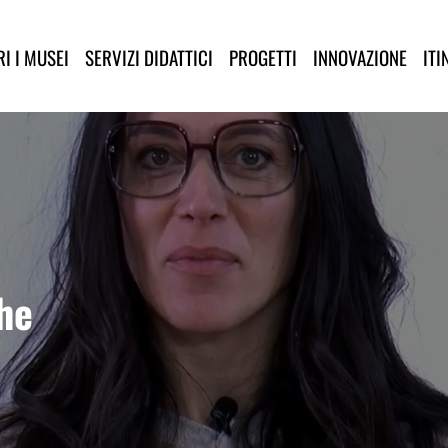
lla Provincia di Lucca
I I MUSEI
SERVIZI DIDATTICI
PROGETTI
INNOVAZIONE
ITI
che