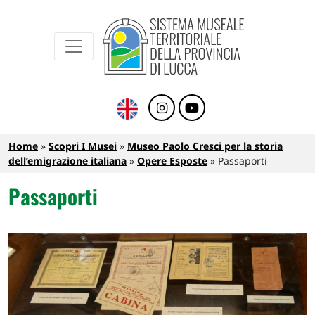
Sistema Museale Territoriale della Provinc
Navigazione principale
Salta al contenuto principale
Briciole di pane
Home
Scopri I Musei
Museo Paolo Cresci per la storia
dell’emigrazione italiana
Opere Esposte
Passaporti
Passaporti