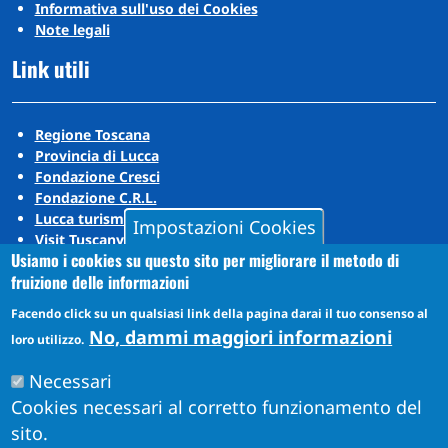
Informativa sull'uso dei Cookies
Note legali
Link utili
Regione Toscana
Provincia di Lucca
Fondazione Cresci
Fondazione C.R.L.
Lucca turismo
Impostazioni Cookies
Visit Tuscany
Usiamo i cookies su questo sito per migliorare il metodo di
Puccini Lands
fruizione delle informazioni
Social media
Facendo click su un qualsiasi link della pagina darai il tuo consenso al
No, dammi maggiori informazioni
loro utilizzo.
Instagram
Necessari
YouTube
Cookies necessari al corretto funzionamento del
sito.