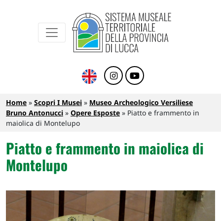
Sistema Museale Territoriale della Provinc
Navigazione principale
Salta al contenuto principale
Briciole di pane
Home
Scopri I Musei
Museo Archeologico Versiliese
Bruno Antonucci
Opere Esposte
Piatto e frammento in
maiolica di Montelupo
Piatto e frammento in maiolica di
Montelupo