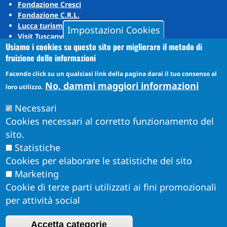
Fondazione Cresci
Fondazione C.R.L.
Lucca turismo
Impostazioni Cookies
Visit Tuscany
Usiamo i cookies su questo sito per migliorare il metodo di
Puccini Lands
fruizione delle informazioni
Social media
Facendo click su un qualsiasi link della pagina darai il tuo consenso al
No, dammi maggiori informazioni
loro utilizzo.
Instagram
Necessari
YouTube
Cookies necessari al corretto funzionamento del
sito.
Statistiche
Cookies per elaborare le statistiche del sito
Marketing
Cookie di terze parti utilizzati ai fini promozionali
per attività social
Accetta categorie