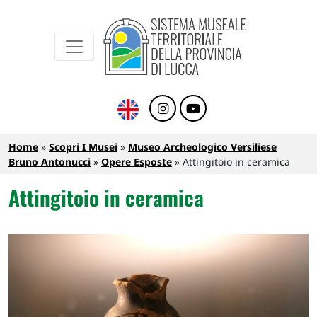
Sistema Museale Territoriale della Provinc
Navigazione principale
Salta al contenuto principale
Briciole di pane
Home
Scopri I Musei
Museo Archeologico Versiliese
Bruno Antonucci
Opere Esposte
Attingitoio in ceramica
Attingitoio in ceramica