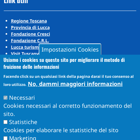
Link utili
Regione Toscana
Provincia di Lucca
Fondazione Cresci
Fondazione C.R.L.
Lucca turismo
Impostazioni Cookies
Visit Tuscany
Usiamo i cookies su questo sito per migliorare il metodo di
Puccini Lands
fruizione delle informazioni
Social media
Facendo click su un qualsiasi link della pagina darai il tuo consenso al
No, dammi maggiori informazioni
loro utilizzo.
Instagram
Necessari
YouTube
Cookies necessari al corretto funzionamento del
sito.
Statistiche
Cookies per elaborare le statistiche del sito
Marketing